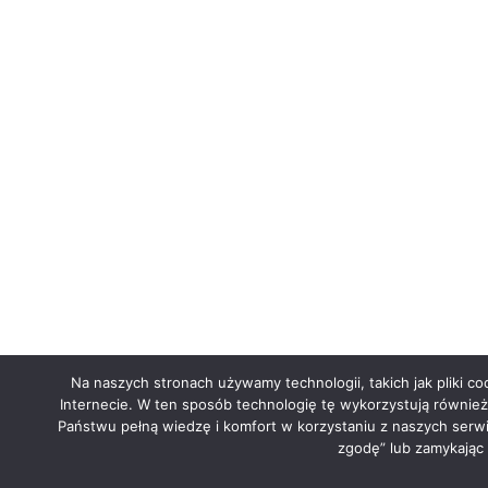
Dane k
Obsługujemy działalności i spółki, w sposób
FINCORP Sp. 
dostosowany do klienta, oferujemy także
NIP 5252724
księgowość internetową, dla Waszej wygody.
ul. Siłac
Reagujemy szybko i sprawnie realizujemy
02-495 
swoje obowiązki. Napisz do nas, a
+48 660
odpowiemy z idealną dla Ciebie ofertą.
biuro@fi
Na naszych stronach używamy technologii, takich jak pliki co
Internecie. W ten sposób technologię tę wykorzystują równie
Państwu pełną wiedzę i komfort w korzystaniu z naszych serwi
zgodę” lub zamykając
Cop