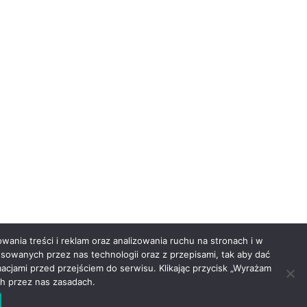
Mapa dojazdu
wania treści i reklam oraz analizowania ruchu na stronach i w
owanych przez nas technologii oraz z przepisami, tak aby dać
cjami przed przejściem do serwisu. Klikając przycisk „Wyrażam
h przez nas zasadach.
ości