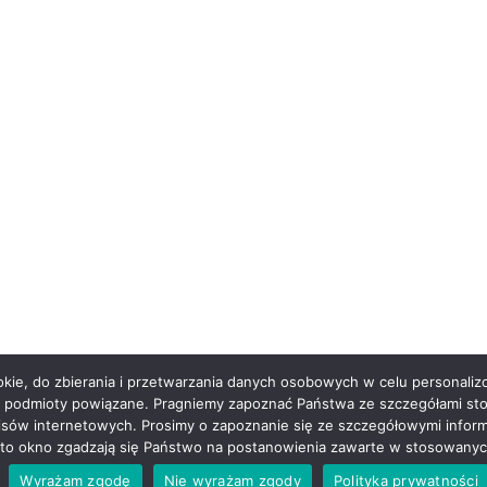
ontaktowe
Menu
z o.o.
Strona główna
O nas
585
zki 3/9 lok 311,
Oferta
Warszawa
Przydatne linki
 708 862
Wiedza
ncorp.pl
Kontakt
Panel klienta (eSZOK)
okie, do zbierania i przetwarzania danych osobowych w celu personalizo
ż podmioty powiązane. Pragniemy zapoznać Państwa ze szczegółami stos
sów internetowych. Prosimy o zapoznanie się ze szczegółowymi informa
 to okno zgadzają się Państwo na postanowienia zawarte w stosowanyc
yright © 2025 Strona wykonana przez
ZDN Studio
|
Polityka prywatn
Wyrażam zgodę
Nie wyrażam zgody
Polityka prywatności